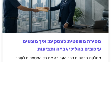
מסירה משפטית לעסקים: איך מונעים
עיכובים בהליכי גבייה ותביעות
מחלקת הכספים כבר העבירה את כל המסמכים לעורך
הדין, כתב התביעה הוכן והמועד הבא ביומן מתקרב. אלא
שאז מתברר שהמסמך לא הגיע לנמען, הכתובת אינה
מעודכנת או שאישור המסירה אינו כולל את הפרטים
הדרושים.
לקריאת המאמר »