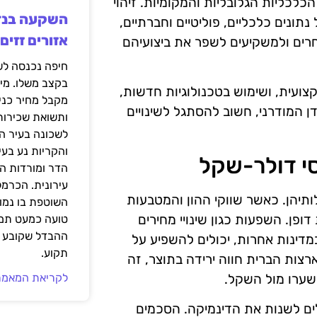
כליות הגלובליות והמקומיות. זיהוי
תונים כלכליים, פוליטיים וחברתיים,
אזורים זזים
חרים ולמשקיעים לשפר את ביצועיהם
בקצב משלו. מי
צועית, ושימוש בטכנולוגיות חדשות,
מקבל מחיר כני
דן המודרני, חשוב להסתגל לשינויים
ותשואת שכירות
לשכונה בעיר הז
והקריות נע בע
י דולר-שקל
הדר ומורדות ה
עירונית. הכרמל
תיהן. כאשר שווקי ההון והמטבעות
השוטפת בו נמוכ
ופן. השפעות כגון שינויי מחירים
טועה כמעט תמי
ההבדל שקובע א
מדינות אחרות, יכולים להשפיע על
תקוע.
צות הברית חווה ירידה בתוצר, זה
שערו מול השקל.
לקריאת המאמר
ולים לשנות את הדינמיקה. הסכמים