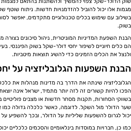
שוק הדולר-שקל צפוי להמשיך ולהשתנות בהתאם למגמות הכל
מגמות אלו יכול להוביל להזדמנויות חדשות. ניתוח שוטף של נ
בשילוב עם שימוש בכלים טכנולוגיים מתקדמים, יאפשר לסו
בשוק.
הבנת השפעת המדיניות המוניטרית, ניהול סיכונים בצורה מק
הם כלים חיוניים לשיפור יחסי דולר-שקל בשוק הפיננסי. בעי
ולנצל את הכלים הזמינים כדי להשיג תוצאות מיטביות.
הבנת השפעות הגלובליזציה על יחס
הגלובליזציה שינתה את הדרך בה מדינות מנהלות את כלכלו
הפכו להיות קשורים זה לזה יותר מתמיד, ישראל אינה יוצאת ד
בשווקי הסחורות, תקנות מסחר חדשות או מצבים פוליטיים ב
שער הדולר מול השקל. לדוגמה, כאשר כלכלה גדולה כמו אר
יכול לגרום להשפעות שליליות על הדולר, ובכך להשפיע על 
כמו כן, חברויות במוסדות בינלאומיים והסכמים כלכליים יכ