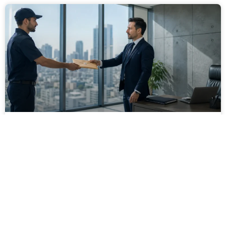
מסירה משפטית לעסקים: איך מונעים
עיכובים בהליכי גבייה ותביעות
מחלקת הכספים כבר העבירה את כל המסמכים לעורך
הדין, כתב התביעה הוכן והמועד הבא ביומן מתקרב. אלא
שאז מתברר שהמסמך לא הגיע לנמען, הכתובת אינה
מעודכנת או שאישור המסירה אינו כולל את הפרטים
הדרושים.