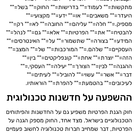
מתקשות="" לעמוד="" בדרישות="" החוק="" בשל=""
היעדר="" משאבים="" או="" ידע="" מקצועי=""
מספיק.="" חלה="" עליהם="" החובה="" לא="" רק=""
להבטיח="" את="" הפרטיות="" אלא="" גם="" לנהל=""
המידע="" בצורה="" שתשמור="" על="" האינטרסים=""
העסקיים="" שלהם.="" המורכבות="" של="" המצב=""
הזה="" יוצרת="" אחת="" קונפליקטים="" בין=""
ההגנה="" לבין="" הצורך="" יעילה="" העסקי,=""
דבר="" אשר="" עשוי="" להוביל="" לעיתים=""
לעיכובים="" בהטמעת="" להפרת="" הוראותיו.
ההשפעה על חדשנות טכנולוגית
חוק הגנת הפרטיות משפיע גם על החדשנות והפיתוחים
הטכנולוגיים בישראל. מצד אחד, החוק מספק הגנה על
הפרטיות, דבר שמחייב חברות טכנולוגיה לחשוב פעמיים