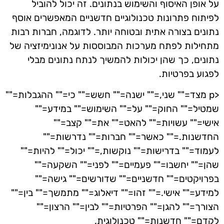
על אופן האיסוף והשימוש בנתונים. זה יכול להוביל
לפיתוח פתרונות טכנולוגיים חדשניים המאפשרים אוסף
נתונים בצורה אתית ובטוחה יותר. לדוגמה, חברות רבות
מתחילות לפתח מערכות המבוססות על אנונימיזציה של
נתונים, כך שהן יכולות להמשיך לנתח נתונים מבלי
לפגוע בפרטיות.
<p מצד="" שני,="" ישנה="" חשש="" כי="" ההגבלות=""
שמטיל="" החוק="" על="" השימוש="" במידע=""
אישי="" עשויות="" להאט="" את="" קצב=""
החדשנות.="" כאשר="" חברות="" נדרשות=""
לעמוד="" בדרישות="" נוקשות,="" יכול="" להיות=""
שהן="" יחשבו="" פעמיים="" לפני="" השקעה=""
בפרויקטים="" חדשניים="" שדורשים="" גישה=""
למידע="" אישי.="" זהו="" דיאלוג="" מתמשך="" בין=""
הצורך="" להגן="" הפרטיות="" לבין="" הרצון=""
לקדם="" חדשנות="" טכנולוגית.