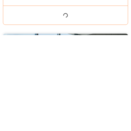
מסירה משפטית לעסקים: איך מונעים
עיכובים בהליכי גבייה ותביעות
מחלקת הכספים כבר העבירה את כל המסמכים לעורך