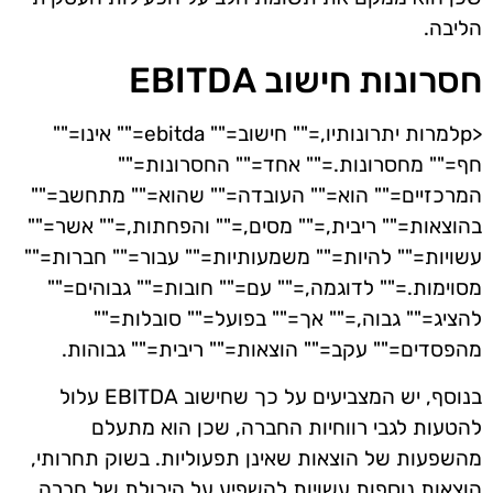
הליבה.
חסרונות חישוב EBITDA
<pלמרות יתרונותיו,="" חישוב="" ebitda="" אינו=""
חף="" מחסרונות.="" אחד="" החסרונות=""
המרכזיים="" הוא="" העובדה="" שהוא="" מתחשב=""
בהוצאות="" ריבית,="" מסים,="" והפחתות,="" אשר=""
עשויות="" להיות="" משמעותיות="" עבור="" חברות=""
מסוימות.="" לדוגמה,="" עם="" חובות="" גבוהים=""
להציג="" גבוה,="" אך="" בפועל="" סובלות=""
מהפסדים="" עקב="" הוצאות="" ריבית="" גבוהות.
בנוסף, יש המצביעים על כך שחישוב EBITDA עלול
להטעות לגבי רווחיות החברה, שכן הוא מתעלם
מהשפעות של הוצאות שאינן תפעוליות. בשוק תחרותי,
הוצאות נוספות עשויות להשפיע על היכולת של חברה