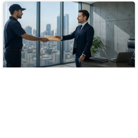
מסירה משפטית לעסקים: איך מונעים
עיכובים בהליכי גבייה ותביעות
מחלקת הכספים כבר העבירה את כל המסמכים לעורך
הדין, כתב התביעה הוכן והמועד הבא ביומן מתקרב. אלא
שאז מתברר שהמסמך לא הגיע לנמען, הכתובת אינה
מעודכנת או שאישור המסירה אינו כולל את הפרטים
הדרושים.