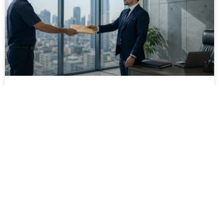
מסירה משפטית לעסקים: איך מונעים
עיכובים בהליכי גבייה ותביעות
מחלקת הכספים כבר העבירה את כל המסמכים לעורך
הדין, כתב התביעה הוכן והמועד הבא ביומן מתקרב. אלא
שאז מתברר שהמסמך לא הגיע לנמען, הכתובת אינה
מעודכנת או שאישור המסירה אינו כולל את הפרטים
הדרושים.
לקריאת המאמר »