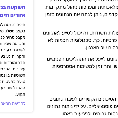
ה מלאכותית ומערכות ניהול מתקדמות
דמים, ניתן לנתח את הנתונים בזמן
אזורים זזים
בקצב משלו. מי
ריגים או פעולות חשודות. זה יכול לסייע לארגונים
מקבל מחיר כני
רטיות. כך, טכנולוגיות חכמות לא
ותשואת שכירות
סים של הארגון.
לשכונה בעיר הז
והקריות נע בע
נים לייעל את התהליכים הפנימיים
הדר ומורדות ה
ש יותר זמן למשימות אסטרטגיות
עירונית. הכרמל
השוטפת בו נמוכ
טועה כמעט תמי
ההבדל שקובע א
תקוע.
ים בהטמעת תקנות GDPR הוא ניהול הסיכונים הקשורים לעיבוד נתונים
לקריאת המאמר
 פוטנציאליים. על ידי ניתוח נתונים
סות גבוהים ולפגיעות באמון