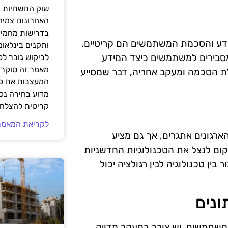
שוק התשתיות ה
האחרונות צמיח
בדרישות מחמירו
ות לגבי עיבוד המידע והסכמת המשתמשים הם קריטיים.
ותקנים בינלאומ
שמסבירים למשתמשים כיצד המידע
לביקוש גובר ל
מאמר זה סוקר 
ת הסכמה ומעקב אחריה, דבר שמסייע
המעצבות את פנ
מדוע בחירה נכ
קריטית להצלחת
לקריאת המאמר
עמידה בתקנות GDPR מציב בפני הארגונים אתגרים, אך גם מציע
קום לנצל את הטכנולוגיות החדשניות
ין טכנולוגיה לבין רגולציה יכול
ונים
על פרטיות המשתמשים, יש צורך במעקב מדויק