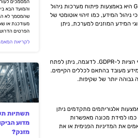
המסמכים לעורך
אחת הדרכים לנצל טכנולוגיה חכמה לעמידה בתקנות GDPR היא באמצעות פיתוח מערכות ניהול
והמועד הבא בי
סייע בשיפור תהליכי ניהול המידע, כמו זיהוי אוטומטי של
שהמסמך לא הגי
וגי המידע המוזנים למערכת, ניתן
מעודכנת או שאי
הפרטים הדרושי
לקריאת המאמר
טכנולוגיות חכמות מאפשרות לארגונים לאוטומט את תהליכי הציות ל-GDPR. לדוגמה, ניתן לפתח
ידע מעובד בהתאם לכללים הקיימים.
 גבוהה יותר של שקיפות.
אמצעות אלגוריתמים מתקדמים ניתן
תשתיות תעש
ת כמו למידת מכונה מאפשרות
מדוע הביקו
מים את המדיניות הפנימית או את
מזנק?