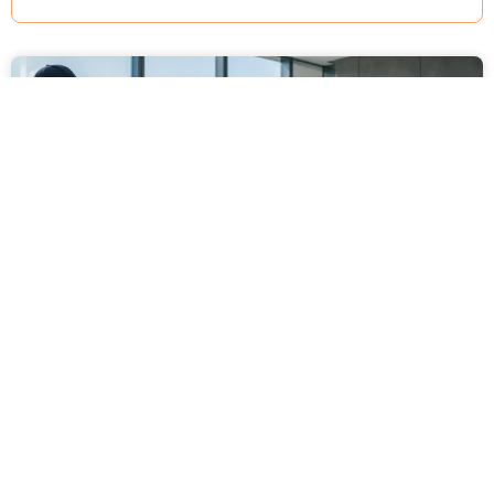
מסירה משפטית לעסקים: איך מונעים
עיכובים בהליכי גבייה ותביעות
מחלקת הכספים כבר העבירה את כל המסמכים לעורך
הדין, כתב התביעה הוכן והמועד הבא ביומן מתקרב. אלא
שאז מתברר שהמסמך לא הגיע לנמען, הכתובת אינה
מעודכנת או שאישור המסירה אינו כולל את הפרטים