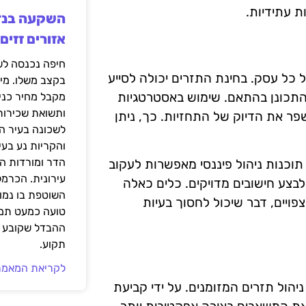
ת עתידיות.
אזורים זזים
 כל עסק. בחינת התזרים יכולה לסייע
בקצב משלו. מי
להתכונן בהתאם. שימוש באסטרטגיות
מקבל מחיר כני
ותשואת שכירות
לשפר את הדיוק של התחזיות. כך, ניתן
לשכונה בעיר הז
והקריות נע בע
הדר ומורדות ה
 תוכנות ניהול פיננסי מאפשרות לעקוב
עירונית. הכרמל
בצע חישובים מדויקים. כלים כאלה
השוטפת בו נמוכ
פויים, דבר שיכול לחסוך בעיות
טועה כמעט תמי
ההבדל שקובע א
תקוע.
לקריאת המאמר
יהול תזרים המזומנים. על ידי קביעת