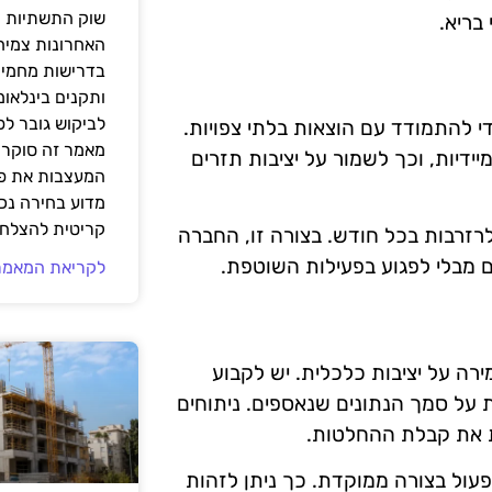
שוק התשתיות ה
בריא.
האחרונות צמיח
בדרישות מחמירו
ותקנים בינלאומ
לביקוש גובר ל
 להתמודד עם הוצאות בלתי צפויות.
מאמר זה סוקר 
דיות, וכך לשמור על יציבות תזרים
המעצבות את פנ
מדוע בחירה נכ
קריטית להצלחת
זרבות בכל חודש. בצורה זו, החברה
 מבלי לפגוע בפעילות השוטפת.
לקריאת המאמר
ה על יציבות כלכלית. יש לקבוע
 על סמך הנתונים שנאספים. ניתוחים
ת את קבלת ההחלטות.
פעול בצורה ממוקדת. כך ניתן לזהות