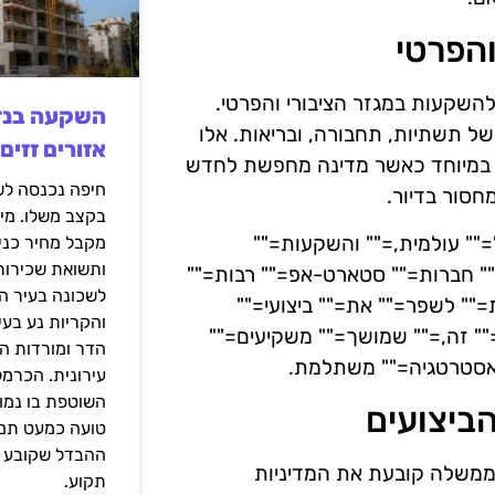
והפרטי
להשקעות במגזר הציבורי והפרטי.
של תשתיות, תחבורה, ובריאות. אלו
אזורים זזים
, במיוחד כאשר מדינה מחפשת לחדש
חסור בדיור.
בקצב משלו. מי
ל="" עולמית,="" והשקעות=""
מקבל מחיר כני
ותשואת שכירות
"" חברות="" סטארט-אפ="" רבות=""
לשכונה בעיר הז
="" לשפר="" את="" ביצועי=""
והקריות נע בע
" זה,="" שמושך="" משקיעים=""
הדר ומורדות ה
" אסטרטגיה="" משתלמת.
עירונית. הכרמל
השוטפת בו נמוכ
ביצועים
טועה כמעט תמי
ההבדל שקובע א
הממשלה קובעת את המדיניות
תקוע.