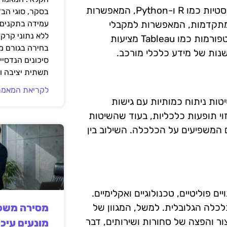
בין הכלים הנמצאים בשימוש נרחב ניתן למצוא תוכנות סטטיסטיות כמו R ו-Python, המאפשרות
בסקר, סוגי הב
וי מתקדמות, המאפשרות למקבלי
עמידה בתקנים 
ללא נתוני קרקע
החלטות להבין את הסיכונים וההזדמנויות בשוק. בנוסף, פלטפורמות כמו Tableau מציעות
בחירה בגורם מ
שנות של מידע כלכלי מורכב.
סיכונים הנדסיים
תשתית יציבה וב
לקריאת המאמר
ות ניתוח כמותיות עם גישות
וי תופעות כלכליות, בעוד שהשיטות
 המשפיעים על הכלכלה. השילוב בין
 פוליטיים, טכנולוגיים ואקלימיים.
לכלה הגלובלית. למשל, המגוון של
מסירה משפט
צור והפצה של סחורות ושירותים, דבר
מונעים עיכו