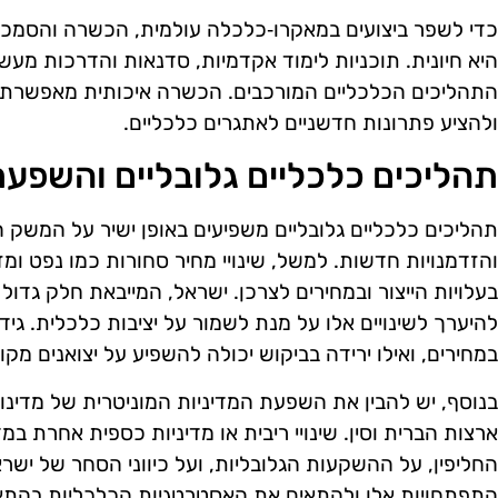
כדי לשפר ביצועים במאקרו‑כלכלה עולמית, הכשרה והסמכ
היא חיונית. תוכניות לימוד אקדמיות, סדנאות והדרכות מע
התהליכים הכלכליים המורכבים. הכשרה איכותית מאפשרת ל
ולהציע פתרונות חדשניים לאתגרים כלכליים.
תהליכים כלכליים גלובליים והשפע
תהליכים כלכליים גלובליים משפיעים באופן ישיר על המשק 
והזדמנויות חדשות. למשל, שינויי מחיר סחורות כמו נפט ומזו
בעלויות הייצור ובמחירים לצרכן. ישראל, המייבאת חלק גדו
להיערך לשינויים אלו על מנת לשמור על יציבות כלכלית. גידו
במחירים, ואילו ירידה בביקוש יכולה להשפיע על יצואנים מקו
בנוסף, יש להבין את השפעת המדיניות המוניטרית של מדינו
ארצות הברית וסין. שינויי ריבית או מדיניות כספית אחרת במ
החליפין, על ההשקעות הגלובליות, ועל כיווני הסחר של ישרא
התפתחויות אלו ולהתאים את האסטרטגיות הכלכליות בהתא