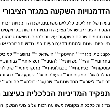
הזדמנויות השקעה במגזר הציבורי 
בעידן של תהליכים כלכליים משתנים, ישנן הזדמנויות רבות 
המגזר הציבורי בישראל מציע הזדמנויות חדשות בפרויקטים 
הם תחומים שבהם השקעות עשויות להניב תשואות גבוהות
תשתיות ישנות ולהתמודד עם בעיות כמו גודש תחבורתי או מ
<pבנוסף, מגזר="" ההייטק="" הישראלי="" נחשב="" למובי
בתחום="" זה="" עשויות="" להניב="" תשואות="" גבוהות.=
עוסקות="" בפיתוח="" טכנולוגיות="" מתקדמות="" שיכולות
הכלכלה="" המקומית="" והעולמית.="" השקעה="" במגזר="
זרים="" לאור="" החדשנות="" שבו,="" יכולה="" להיות="
תפקיד המדיניות הכלכלית בעיצוב ה
מדיניות כלכלית מקומית משפיעה רבות על ביצועי המשק. 