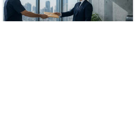
מסירה משפטית לעסקים: איך מונעים
עיכובים בהליכי גבייה ותביעות
מחלקת הכספים כבר העבירה את כל המסמכים לעורך
הדין, כתב התביעה הוכן והמועד הבא ביומן מתקרב. אלא
שאז מתברר שהמסמך לא הגיע לנמען, הכתובת אינה
מעודכנת או שאישור המסירה אינו כולל את הפרטים
הדרושים.
לקריאת המאמר »