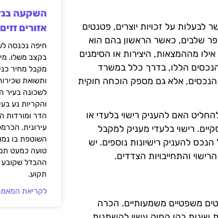
ר לבעלות על זכויות יוצרים, פטנטים
אזורים זזים
פר שלבים, כאשר הראשון בהם הוא
 אילו מההמצאות, היצירות או הסימנים
בקצב משלו. מי
הנכסים הללו, בדרך כלל במשרד
מקבל מחיר כני
 הנכסים, אלא גם מספק הוכחה חוקית
ותשואת שכירות
לשכונה בעיר הז
והקריות נע בע
החליט האם להעניק רישוי בלעדי או
הדר ומורדות ה
עירונית. הכרמל
יים. רישוי בלעדי מעניק למקבל
השוטפת בו נמוכ
 הנכס להעניק רישיונות נוספים. יש
טועה כמעט תמי
ישוי והתחייבויות הצדדים.
ההבדל שקובע א
תקוע.
לקריאת המאמר
בטים משפטיים משמעותיים. הכרה
נות שונות בהן החוק עשוי להשתנות.