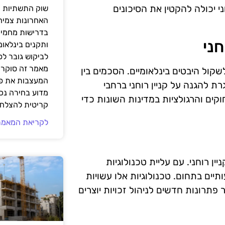
י יכולה להקטין את הסיכונים
שוק התשתיות ה
האחרונות צמיח
בדרישות מחמירו
חני
ותקנים בינלאומ
לביקוש גובר ל
מאמר זה סוקר 
לשקול היבטים בינלאומיים. הסכמים בין
המעצבות את פנ
 כגון אמנת TRIPS, מספקים מסגרת להגנה על קניין רוחני ברחבי
מדוע בחירה נכ
קים והרגולציות במדינות השונות כדי
קריטית להצלחת
לקריאת המאמר
 רוחני. עם עליית טכנולוגיות
ותיים בתחום. טכנולוגיות אלו עשויות
 פתרונות חדשים לניהול זכויות יוצרים