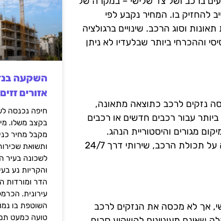
עים ברכב ושל צד שלישי – במקרה של
הג חייב להחזיק בו. המחיר נקבע לפי
 תאונות וסוג הרכב. שינויים ברגולציה
י וההכרחי ביותר שבלעדיו לא ניתן
אזורים זזים
ה נזקים לרכב כתוצאה מתאונה,
 ביותר עבור רכבים חדשים או רכבים
בקצב משלו. מי
ום מגורים והיסטוריית הנהג.
מקבל מחיר כני
ב-2025 חברות הביטוח מציעות הרחבות מיוחדות כמו הגנה על תכולת הרכב, שירותי דרך 24/7
ותשואת שכירות
לשכונה בעיר הז
והקריות נע בע
הדר ומורדות ה
עירונית. הכרמל
י, אך לא מכסה את הנזקים לרכב
השוטפת בו נמוכ
טועה כמעט תמי
לה שאינם מעוניינים להשקיע סכום