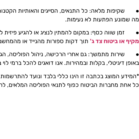
●
שקיפות מלאה:
כל התנאים, הסייגים והאותיות הקטנות
מה שמונע הפתעות לא נעימות.
●
זמן שווה כסף:
במקום להמתין לנציג או להגיע פיזית ל
מקיף או ביטוח צד ג'
תוך דקות ספורות מהנייד או מהמחשב 
●
שירות מתמשך:
גם אחרי הרכישה, ניהול הפוליסה, הג
באופן דיגיטלי, בקלות ובמהירות. אנו דואגים להכל ברמי לוי
*המידע המוצג בכתבה זו הינו כללי בלבד ונועד להתרשמות 
כל אחת מחברות הביטוח כפוף לתנאי הפוליסה המלאים, לרבו
המפורטים בפוליסה ובנספחיה. בכל מקרה של סתירה בין הא
ו/או בנספחי הפוליסה, יגבר האמור בפוליסה ו/או הנספח הרל
בתנאי הפוליסה המלאים לפני הרכישה.