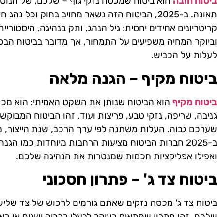
ביטוח חובה
הוא ביטוח שמכסה נזקי גוף – שלכם, של הנוס
תאונה. ב-2025, הביטוח הזה נשאר מחויב בחוק וכל נ
קריטריונים אחידים יחסית: גיל הנהג, ותק בנהיגה, היסטוריית
וביוקר המחיה משפיעים על התמחור, אך מדובר בביטוח הבסיס
לעלות על הכביש.
ביטוח מקיף – הגנה מלאה
ביטוח מקיף
הוא הביטוח שנותן את השקט האמיתי: הוא מכס
גניבה, שריפה, נזקי טבע, פריצות ועוד. זהו הביטוח המבוקש
שערכם גבוה. העלות משתנה לפי ערך הרכב, שנת הייצור, מיק
ואפילו אפליקציות חכמות שמנטרות את הנהיגה שלכם.
ביטוח צד ג' – פתרון חסכוני
ביטוח צד ג' מכסה נזקים שאתם גורמים לרכוש של צד שליש
שלכם. זהו פתרון שמתאים בעיקר לבעלי רכבים ישנים או כא