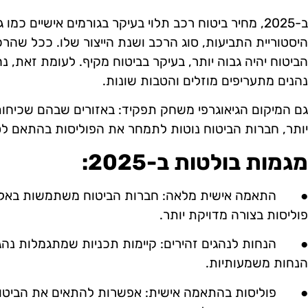
ב
-2025,
מחיר
ביטוח
רכב
תלוי
בעיקר
בגורמים
אישיים
כמו
ג
היסטוריית
התביעות
,
סוג
הרכב
ושנת
הייצור
שלו
.
ככל
שהרכ
הביטוח
יהיה
גבוה
יותר
,
בעיקר
בביטוח
מקיף
.
לעומת
זאת
,
נה
נהנים
מתעריפים
מוזלים
והטבות
שונות
.
גם
המיקום
הגיאוגרפי
משחק
תפקיד
:
באזורים
שבהם
שכיחו
יותר
,
חברות
הביטוח
נוטות
לתמחר
את
הפוליסות
בהתאם
לס
מגמות בולטות ב-2025:
●
התאמה
אישית
מלאה
:
חברות
הביטוח
משתמשות
באלג
פוליסות
בצורה
מדויקת
יותר
.
●
הנחות לנהגים זהירים:
קיימות תכניות שמתגמלות נהג
הנחות משמעותיות.
●
פוליסות בהתאמה אישית:
אפשרות להתאים את הביטוח