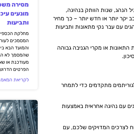
מסירה משפט
יל
הנהג
,
שנות
הוותק
בנהיגה
,
מונעים עיכו
ב
יקר
יותר
או
חדש
יותר
–
כך
מחיר
ותביעות
גים
עם
עבר
נקי
מתאונות
ותביעות
מחלקת הכספים
המסמכים לעורך
ת
התאונות
או
מקרי
הגניבה
גבוהה
והמועד הבא בי
שהמסמך לא הגי
יכון
.
מעודכנת או שאי
הפרטים הדרושי
לקריאת המאמר
וריתמים
מתקדמים
כדי
לתמחר
ים עם נהיגה אחראית באמצעות
 לצרכים המדויקים שלכם, עם