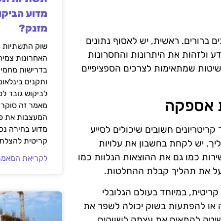
מדוע הביקו
מזנק?
ברורים. ראשית, יש לאסוף נתונים
שוק התשתיות ה
דע ולזהות את היתרונות והחסרונות
האחרונות צמיח
 שיטות שמתאימות לצרכים הספציפיים
בדרישות מחמירו
ותקנים בינלאומ
לביקוש גובר ל
ת אספקה
מאמר זה סוקר 
המעצבות את פנ
יטריונים חשובים שיכולים לסייע
מדוע בחירה נכ
קריטית להצלחת
ך, יש לקחת בחשבון את עלויות
ירות כמו גם את ההוצאות הנלוות כמו
לקריאת המאמר
לייעל את תהליך קבלת ההחלטות.
ריטית, במיוחד בעולם הגלובלי
 או להפתעות בשוק יכולה לשפר את
שיטה להתאים את עצמה לשווקים