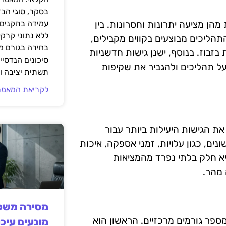
בסקר, סוגי הב
הן מציעה יתרונות וחסרונות. בין
עמידה בתקנים 
ללא נתוני קרקע
הליכים מבוצעים בקווים מקבילים,
בחירה בגורם מ
בוז. בנוסף, ישנן גישות חדשניות
סיכונים הנדסיים
יעל תהליכים ולהגביר את שקיפות
תשתית יציבה וב
לקריאת המאמר
 הגישות היעילות ביותר עבור
ים, כגון עלויות, זמני אספקה, איכות
היא חלק בלתי נפרד מהמציאות
 מהר.
מסירה משפט
פר גורמים מרכזיים. הראשון הוא
מונעים עיכו