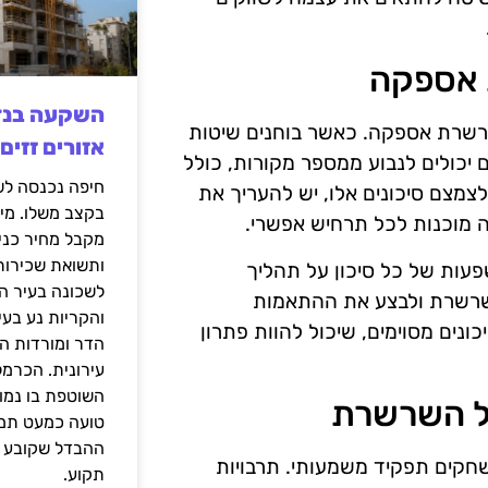
ת אספקה
שרשרת אספקה. כאשר בוחנים שיטות
אזורים זזים
 יכולים לנבוע ממספר מקורות, כולל
 לצמצם סיכונים אלו, יש להעריך את
בקצב משלו. מי
ה מוכנות לכל תרחיש אפשרי.
מקבל מחיר כני
ותשואת שכירות
פעות של כל סיכון על תהליך
לשכונה בעיר הז
שרשרת ולבצע את ההתאמות
והקריות נע בע
נים מסוימים, שיכול להוות פתרון
הדר ומורדות ה
עירונית. הכרמל
השוטפת בו נמוכ
ל השרשרת
טועה כמעט תמי
ההבדל שקובע א
קים תפקיד משמעותי. תרבויות
תקוע.