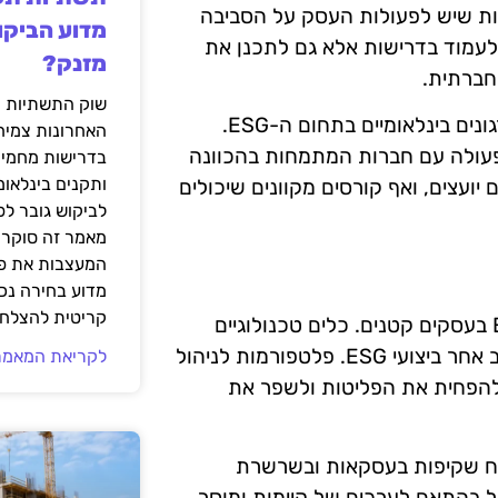
עות שיש לפעולות העסק על הסביבה
מדוע הביקו
עמוד בדרישות אלא גם לתכנן את
מזנק?
חברתית.
שוק התשתיות ה
במסגרת תהליך ההכנה, חשוב לשקול את ההמלצות של ארגונים בינלאומיים בתחום ה-ESG.
האחרונות צמיח
פעולה עם חברות המתמחות בהכוונה
בדרישות מחמירו
ותקנים בינלאומ
יועצים, ואף קורסים מקוונים שיכולים
לביקוש גובר ל
מאמר זה סוקר 
המעצבות את פנ
מדוע בחירה נכ
קריטית להצלחת
טכנולוגיה יכולה לשחק תפקיד מרכזי בהטמעת מגמות ESG בעסקים קטנים. כלים טכנולוגיים
יכולים לסייע בניתוח נתונים, שמירה על שקיפות וביצוע מעקב אחר ביצועי ESG. פלטפורמות לניהול
לקריאת המאמר
 להפחית את הפליטות ולשפר את
טיח שקיפות בעסקאות ובשרשרת
ל בהתאם לערכים של קיימות ומוסר.