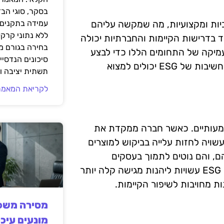
בסקר, סוגי הב
יות ומקצועיות, מה שמקשה עליהם
עמידה בתקנים 
ללא נתוני קרקע
י לעמוד בדרישות הקיימות והחברתיות יכולה
בחירה בגורם מ
עמיקה של התחומים הללו כדי לבצע
סיכונים הנדסיים
את המעבר בצורה מוצלחת. עם זאת, עסקים שמבינים את החשיבות של ESG יכולים למצוא
תשתית יציבה וב
לקריאת המאמר
רונות משמעותיים. כאשר חברה ממקדת את
ויה לחזות עלייה בביקוש למוצרים
ם, והם נוטים לתמוך בעסקים
שפועלים באחריות חברתית. כמו כן, חברות שמיישמות מדדי ESG עשויות ליהנות מגישה קלה יותר
ת מחויבות לשיפור הקיימות.
מסירה משפט
מונעים עיכו