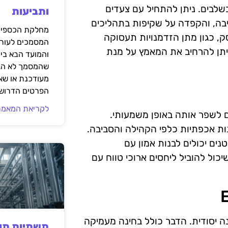
עסק קטן יש את האפשרות להתחיל ליישם מדדי ESG בשלבים. ניתן להתחיל עם צעדים
ותביעות
יבה, והקפדה על שקיפות בתהליכים
מחלקת הכספים
 כגון מתן הזדמנויות תעסוקה
המסמכים לעורך
יתן להרחיב את המאמץ על מנת
והמועד הבא בי
שהמסמך לא הגי
מעודכנת או שאי
הפרטים הדרושי
לקריאת המאמר
יא מרכיב מרכזי להצלחה, ומדדי ESG יכולים לשפר אותה באופן משמעותי.
ות אכפתיות כלפי הקהילה והסביבה.
ים קטנים יכולים לבנות אמון עם
כול להוביל ליחסים ארוכי טווח עם
ים לבצע הכנה יסודית. הדבר כולל בחינה מעמיקה
תשתיות תעש