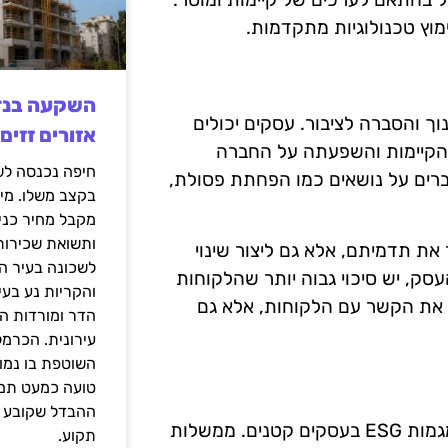
ימוץ טכנולוגיות מתקדמות.
קים קטנים הוא חינוך והסברה לציבור. עסקים יכולים
אזורים זזים
הקיימות והשפעתה על החברה
דברים על נושאים כמו הפחתת פסולת,
בקצב משלו. מי
מקבל מחיר כני
ותשואת שכירות
את תדמיתם, אלא גם ליצור שינוי
לשכונה בעיר הז
סק, יש סיכוי גבוה יותר שהלקוחות
והקריות נע בע
זק את הקשר עם הלקוחות, אלא גם
הדר ומורדות ה
עירונית. הכרמל
השוטפת בו נמוכ
טועה כמעט תמי
ההבדל שקובע א
תמיכה ממשלתית עשויה לשחק תפקיד קרדינלי בהטמעת מגמות ESG בעסקים קטנים. ממשלות
תקוע.