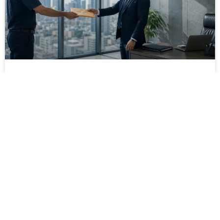
מסירה משפטית לעסקים: איך מונעים
עיכובים בהליכי גבייה ותביעות
מחלקת הכספים כבר העבירה את כל המסמכים לעורך
הדין, כתב התביעה הוכן והמועד הבא ביומן מתקרב. אלא
שאז מתברר שהמסמך לא הגיע לנמען, הכתובת אינה
מעודכנת או שאישור המסירה אינו כולל את הפרטים
הדרושים.
לקריאת המאמר »