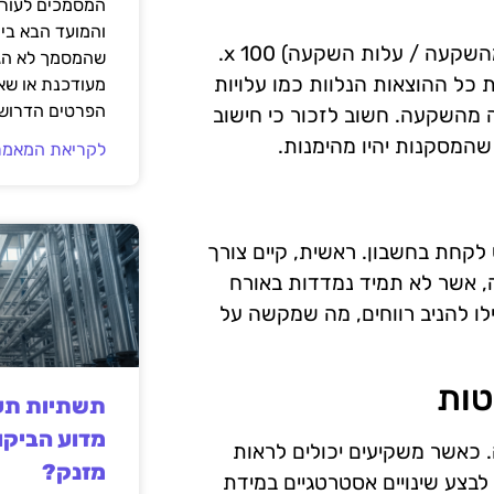
המסמכים לעורך
והמועד הבא בי
חישוב ROI מתבצע באמצעות הנוסחה הבסיסית: (רווח נקי מהשקעה / עלות השקעה) x 100.
שהמסמך לא הגי
כל ההוצאות הנלוות כמו עלויות
מעודכנת או שאי
הפרטים הדרושי
ה מהשקעה. חשוב לזכור כי חישוב
לקריאת המאמר
 אתגרים רבים שיש לקחת בחשבון. ראשית, קיים צורך
 אשר לא תמיד נמדדות באורח
לו להניב רווחים, מה שמקשה על
תשתיות תעש
מדוע הביקו
עה. כאשר משקיעים יכולים לראות
מזנק?
לבצע שינויים אסטרטגיים במידת