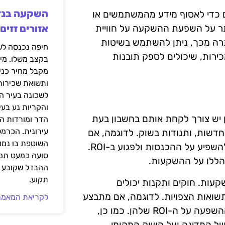
ם כדי לאסוף מידע מהמשתמשים או
תר על השפעת ההשקעה על חוויית
אזורים זזים
רה מכך, ניתן להשתמש בשיטות
מכירות, שיכולים לספק תובנות
בקצב משלו. מי
מקבל מחיר כני
ותשואת שכירות
לשכונה בעיר הז
והקריות נע בע
ולכן יש צורך לקחת אותם בחשבון בעת
הדר ומורדות ה
עירונית. הכרמל
ת חדשות, ותנודות בשוק. לדוגמה, אם
השוטפת בו נמוכ
חברה משקיעה בתחום מסוים אך השוק מתמוטט, זה עשוי להשפיע על ההכנסות ולפגוע ב-ROI.
טועה כמעט תמי
 הללו על ההשקעות.
ההבדל שקובע א
תקוע.
קעות. חוקים ותקנות יכולים
ואות הצפויות. לדוגמה, אם מתבצע
לקריאת המאמר
שינוי בחוק עידוד השקעות הון, חברות עשויות להרגיש את ההשפעה על ה-ROI שלהן. כמו כן,
של המדינה ועל השוק המקומי.