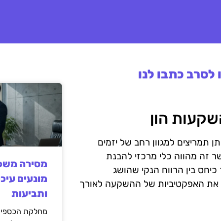
לסרב כתבו לנו
ן תמריצים למגוון רחב של יזמים
ידת ה-ROI (Return on Investment) בהקשר זה מהווה כלי מרכזי להבנת
מסירה משפט
וההחזרות שניתן לצפות מהן. ROI מוגדר כיחס בין הרווח הנקי שהושג
מונעים עיכו
 את האפקטיביות של ההשקעה לאורך
ותביעות
מחלקת הכספים