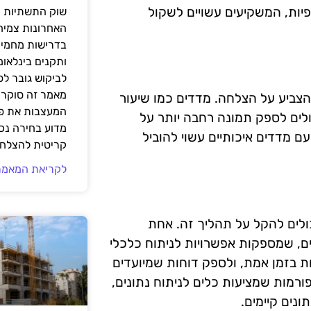
 עומד בציפיות, המשקיעים עשויים לשקול
שוק התשתיות ה
האחרונות צמיח
בדרישות מחמירו
ותקנים בינלאומ
לביקוש גובר ל
מאמר זה סוקר 
יכולים להצביע על הצלחה. מדדים כמו שיעור
המעצבות את פנ
לים לספק תמונה רחבה יותר על
מדוע בחירה נכ
ם מדדים איכותיים עשוי להוביל
קריטית להצלחת
לקריאת המאמר
ת שיכולים להקל על תהליך זה. אחת
ים, שמספקות אפשרויות לניתוח כלכלי
 בזמן אמת, ולספק דוחות שמיועדים
רמות שמציעות כלים לניתוח נתונים,
נים קיימים.