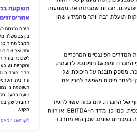
יצועיהם. חברות שמבינות את משמעות
יקות תועלת רבה יותר מהמידע שהן
אזורים זזים
בקצב משלו. מי
מקבל מחיר כני
ותשואת שכירות
את המדדים הפיננסיים המרכזיים
לשכונה בעיר הז
 החברה ומצבها הפיננסי. לדוגמה,
והקריות נע בע
ר, מספק תובנה על היכולת של
הדר ומורדות ה
קי לאחר מיסים מאפשר להבין את
עירונית. הכרמל
השוטפת בו נמוכ
טועה כמעט תמי
וף של החברה. יחס גבוה עשוי להעיד
ההבדל שקובע א
תקוע.
על סיכון גבוה, בעוד שיחס נמוך עשוי להצביע על יציבות פיננסית. כמו כן, מדד ה-EBITDA, או רווח
ת במגזרים שונים, שכן הוא מתרכז
לקריאת המאמר