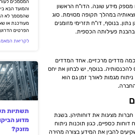
המסמכים לעורך
 מספק מידע שונה. הדו"ח הראשון
והמועד הבא בי
צאותיה במהלך תקופה מסוימת. סוג
שהמסמך לא הגי
נתון. בנוסף, דו"ח תזרימי מזומנים
מעודכנת או שאי
הפרטים הדרושי
 בהבנת פעילותה הכספית.
לקריאת המאמר
הבנה מעמיקה של כמה מדדים מרכזיים. אחד המדדים
 להכנסותיה. בנוסף, יש לבחון את יחס
יתוח מגמות לאורך זמן גם הוא
החברה.
ם
תשתיות תעש
חברות מציגות את דוחותיהן. בשנת
מדוע הביקו
ח דוחות כספיים, כגון תוכנות ניתוח
מזנק?
קיעים להבין את המידע בצורה מהירה