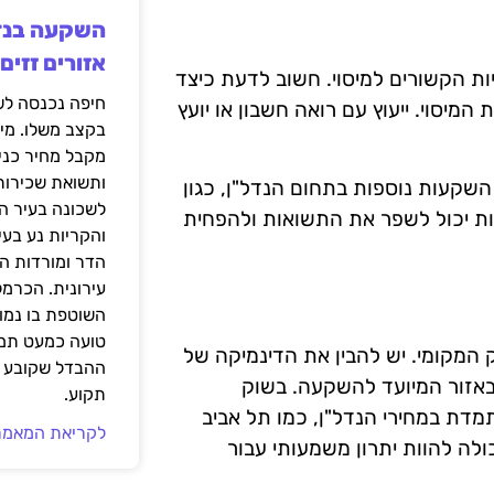
אזורים זזים
ות הקשורים למיסוי. חשוב לדעת כיצד
מיסוי. ייעוץ עם רואה חשבון או יועץ
בקצב משלו. מי
מקבל מחיר כני
ותשואת שכירות
השקעות נוספות בתחום הנדל"ן, כגון
לשכונה בעיר הז
עות יכול לשפר את התשואות ולהפחית
והקריות נע בע
הדר ומורדות ה
עירונית. הכרמל
השוטפת בו נמוכ
טועה כמעט תמי
המקומי. יש להבין את הדינמיקה של
ההבדל שקובע א
באזור המיועד להשקעה. בשוק
תקוע.
מדת במחירי הנדל"ן, כמו תל אביב
לקריאת המאמר
ולה להוות יתרון משמעותי עבור