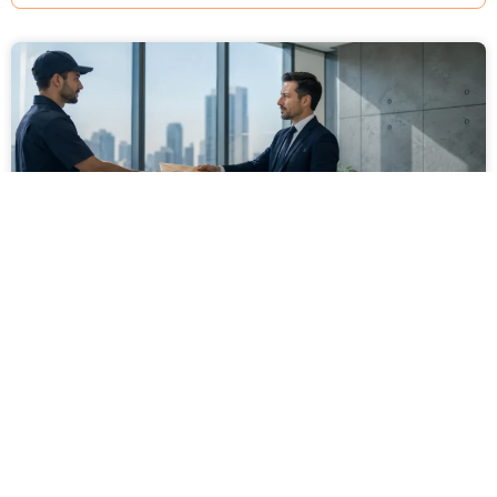
מסירה משפטית לעסקים: איך מונעים
עיכובים בהליכי גבייה ותביעות
מחלקת הכספים כבר העבירה את כל המסמכים לעורך
הדין, כתב התביעה הוכן והמועד הבא ביומן מתקרב. אלא
שאז מתברר שהמסמך לא הגיע לנמען, הכתובת אינה
מעודכנת או שאישור המסירה אינו כולל את הפרטים