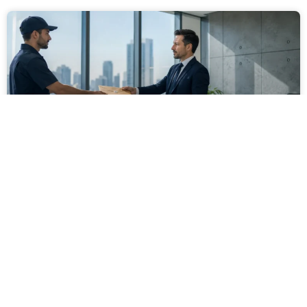
מסירה משפטית לעסקים: איך מונעים
עיכובים בהליכי גבייה ותביעות
מחלקת הכספים כבר העבירה את כל המסמכים לעורך
הדין, כתב התביעה הוכן והמועד הבא ביומן מתקרב. אלא
שאז מתברר שהמסמך לא הגיע לנמען, הכתובת אינה
מעודכנת או שאישור המסירה אינו כולל את הפרטים
הדרושים.