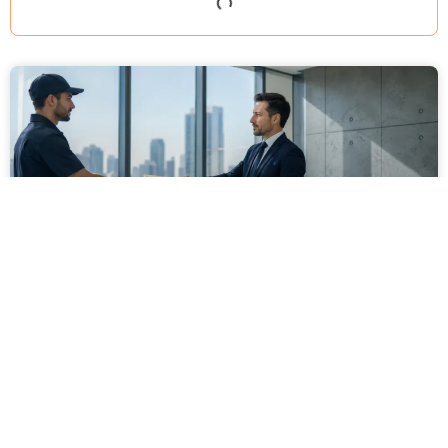
מסירה משפטית לעסקים: איך מונעים
עיכובים בהליכי גבייה ותביעות
מחלקת הכספים כבר העבירה את כל המסמכים לעורך
הדין, כתב התביעה הוכן והמועד הבא ביומן מתקרב. אלא
שאז מתברר שהמסמך לא הגיע לנמען, הכתובת אינה