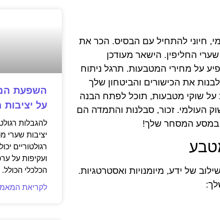
י, חיוני להתחיל עם הבסיס. הכר את
שערי החליפין. הישאר מעודכן
יע על מחירי המטבעות. תרגל ניתוח
בנות את הכישורים והביטחון שלך
השפעת המג
על שוקי מטבעות, תוכל לפתח הבנה
על יציבות 
ק העולמי. זכור, סבלנות והתמדה הם
 במסע המסחר שלך!
להגבלות רגולט
יציבות שערי מט
טבע
רגולטוריים יכו
ועקיפות על ערכ
וב של ידע, מיומנויות ואסטרטגיות.
הכלכלי הכולל.
לך:
לקריאת המאמר