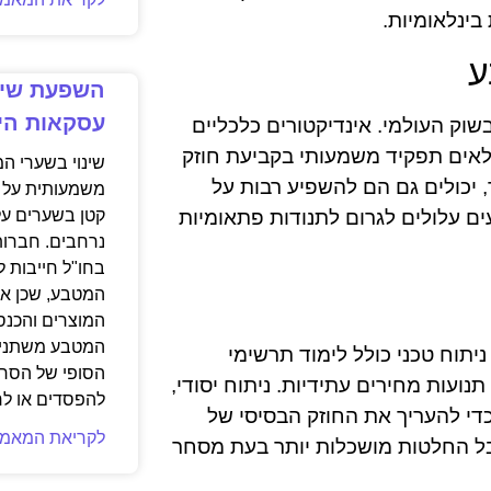
ינלאומיות.
ע
השפעת שינ
עסקאות היב
וק העולמי. אינדיקטורים כלכליים
מלאים תפקיד משמעותי בקביעת חוזק
שינוי בשערי ה
, יכולים גם הם להשפיע רבות על
משמעותית על ע
ים עלולים לגרום לתנודות פתאומיות
קטן בשערים עלו
נרחבים. חברות
בחו"ל חייבות ל
המטבע, שכן אלו
המוצרים והכנס
המטבע משתנים,
ניתוח טכני כולל לימוד תרשימי
הסופי של הסחו
נועות מחירים עתידיות. ניתוח יסודי,
להפסדים או לרו
כדי להעריך את החוזק הבסיסי של
לקריאת המאמר
קבל החלטות מושכלות יותר בעת מסחר