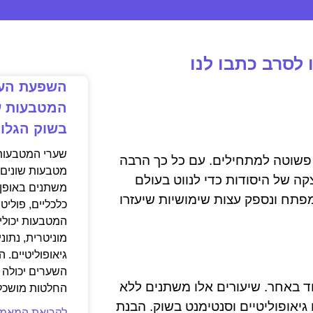
לסרב כתבו לנו
השפעת העד
המטבעות ע
בשוק הגלוב
שערי המטבעות
פשוטה למתחילים. עם כל כך הרבה
מטבעות שונים 
קה של היסודות כדי לנווט בעולם
משתנים באופן 
פתח ונספק עצות שימושיות שיעזרו
כלכליים, פוליט
המטבעות יכולים
מוניטרית, נתוני
גיאופוליטיים.
השערים יכולה 
 באחר. שיעורים אלו משתנים ללא
החלטות מושכלו
 גיאופוליטיים וסנטימנט בשוק. הבנת
לקריאת המאמר