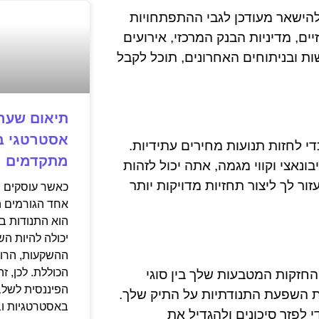
הישאר מעודכן לגבי ההתפתחויות
ים, מדיניות הבנק המרכזי, אירועים
ות ובניתוחים האחרונים, תוכל לקבל
תיאום שערי
אסטרטגי בפ
כדי לחזות תנועות מחירים עתידיות.
מתקדמים
בונאצי וקווי מגמה, אתה יכול לזהות
זור לך ליצור תחזיות מדויקות יותר
כאשר עוסקים ב
אחד הגורמים ה
הוא התנודות ב
יכולה להיות ה
ההשקעות, הרוו
הכוללת. לכן, ז
ן החזקות המטבעות שלך בין סוגי
הפיננסית לשלב
את השפעת התנודתיות על התיק שלך.
באסטרטגיות וב
 לפזר סיכונים ולהגדיל את