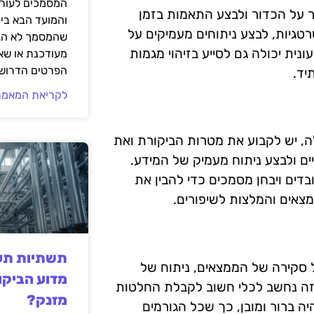
המסמכים לעורך
 על הכדור ולבצע התאמות בזמן
והמועד הבא בי
גיות, לבצע ניתוחים מעמיקים על
שהמסמך לא הגי
נית יכולה גם לסייע בזיהוי מגמות
מעודכנת או שאי
הפרטים הדרושי
יד.
לקריאת המאמר
ה, יש לקבוע את מטרות הביקורת ואת
ים ולבצע ניתוח מעמיק של המידע.
דים ויבחן מסמכים כדי להבין את
צאים והמלצות לשיפורים.
תשתיות תעש
ל סקירה של הממצאים, ניתוח של
מדוע הביקו
זה נחשב לכלי חשוב לקבלת החלטות
מזנק?
ה ברור ומובן, כך שכל הגורמים