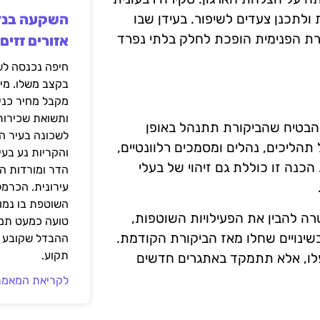
ולתכנן צעדים לשיפור. בעידן שבו
ורת הפנימית הופכת לחלק בלתי נפרד
אזורים זזים
בקצב משלו. מי
מקבל מחיר כני
ותשואת שכירות
להבטיח שהביקורת תתנהל באופן
לשכונה בעיר הז
הליכים, נהלים ומסמכים רלוונטיים,
והקריות נע בע
הכנה זו כוללת גם זיהוי של בעלי
הדר ומורדות ה
עירונית. הכרמל
השוטפת בו נמוכ
רה להבין את הפעילויות השוטפות,
טועה כמעט תמי
שינויים שחלו מאז הביקורת הקודמת.
ההבדל שקובע א
תקוע.
לו, אלא תתמקד באתגרים חדשים
לקריאת המאמר