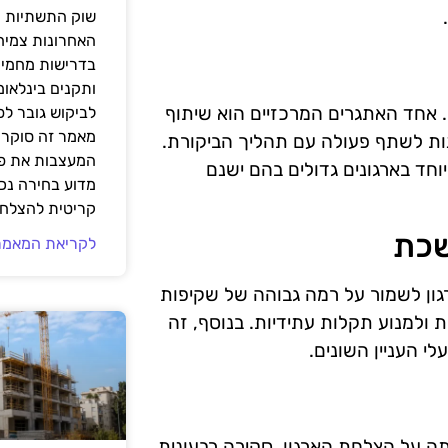
שוק התשתיות ה
האחרונות צמיח
בדרישות מחמירו
ותקנים בינלאומ
. אחד האתגרים המרכזיים הוא שיתוף
לביקוש גובר ל
מאמר זה סוקר 
נות לשתף פעולה עם תהליך הביקורת.
המעצבות את פנ
וחד בארגונים גדולים בהם ישנם
מדוע בחירה נכ
קריטית להצלחת
שכת
לקריאת המאמר
רגון לשמור על רמה גבוהה של שקיפות
 ולמנוע תקלות עתידיות. בנוסף, זה
י העניין השונים.
ה על הצלחת הארגון. סקירה רבעונית