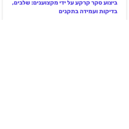
ביצוע סקר קרקע על ידי מקצוענים: שלבים,
בדיקות ועמידה בתקנים
ביצוע סקר קרקע על ידי מקצוענים הוא שלב חיוני בכל
פרויקט בנייה, תשתיות או פיתוח חקלאי. המאמר מפרט
את השלבים המרכזיים בסקר, סוגי הבדיקות המקובלות,
חשיבות עמידה בתקנים ישראליים והשלכות של תכנון ללא
נתוני קרקע אמינים. בנוסף מוסבר כיצד בחירה בגורם
מקצועי מנוסה תורמת לצמצום סיכונים הנדסיים,
סביבתיים וכלכליים, וליצירת תשתית יציבה ובטוחה לטווח
ארוך.
לקריאת המאמר »