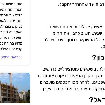
 רבות עד שההחזר יתקבל.
שוק התשתיות ה
האחרונות צמיח
בדרישות מחמירו
ותקנים בינלאומ
. ראשית, יש לבדוק את התשואות
לביקוש גובר ל
מאמר זה סוקר 
 שנית, חשוב להבין את תחומי
המעצבות את פנ
 של המשקיע. בנוסף, יש לשים לב
מדוע בחירה נכ
.
קריטית להצלחת
ון?
לקריאת המאמר
לה, משקיעים פוטנציאליים נדרשים
מכן, הקרן מבצעת בדיקת נאותות על
יים, ולאחר מכן הכספים מועברים
מספקת תמיכה נוספת במידת הצורך.
ראל?