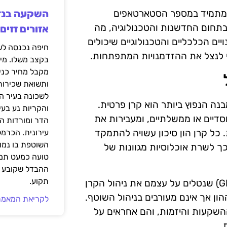
ול מתמיד במספר הסטארטאפים
תחום החדשנות והטכנולוגיה, מה
אזורים זזים
ם הכלכליים והטכנולוגיים שיכולים
 לנצל את ההזדמנויות המתפתחות.
בקצב משלו. מי
מקבל מחיר כני
ותשואת שכירות
לשכונה בעיר הז
בנה הנפוץ ביותר הוא קרן פרטית.
והקריות נע בע
סדיים או ממשלתיים, ומעבירות את
הדר ומורדות ה
כל קרן הון סיכון עשויה להתמקד
עירונית. הכרמל
השוטפת בו נמוכ
בכך לשרת אוכלוסיות מגוונות של
טועה כמעט תמי
ההבדל שקובע א
תקוע.
המבנה של קרן הון סיכון כולל בדרך כלל שותפים כלליים (GP) שנטלים על עצמם את ניהול הקרן
גבלים (LP) שמספקים את ההון אך אינם מעורבים בניהול השוטף.
לקריאת המאמר
השקעות והיזמות, והם אחראים על
.