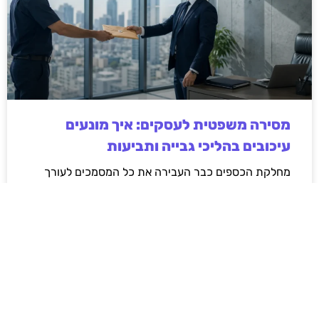
מסירה משפטית לעסקים: איך מונעים
עיכובים בהליכי גבייה ותביעות
מחלקת הכספים כבר העבירה את כל המסמכים לעורך
הדין, כתב התביעה הוכן והמועד הבא ביומן מתקרב. אלא
שאז מתברר שהמסמך לא הגיע לנמען, הכתובת אינה
מעודכנת או שאישור המסירה אינו כולל את הפרטים
הדרושים.
לקריאת המאמר »