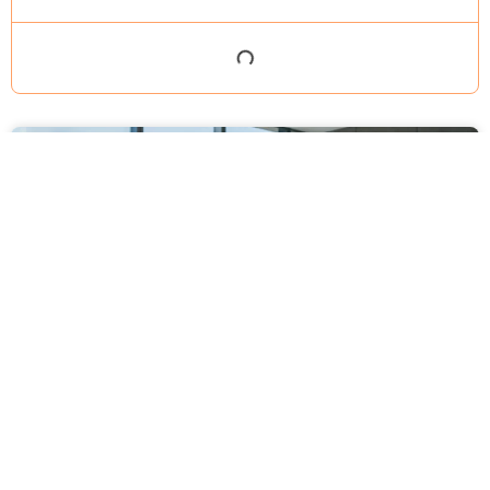
מסירה משפטית לעסקים: איך מונעים
עיכובים בהליכי גבייה ותביעות
מחלקת הכספים כבר העבירה את כל המסמכים לעורך