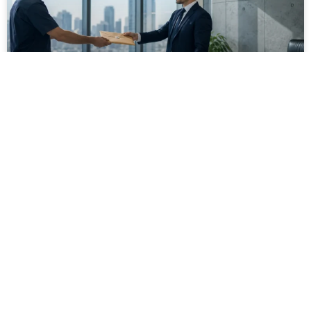
מסירה משפטית לעסקים: איך מונעים
עיכובים בהליכי גבייה ותביעות
מחלקת הכספים כבר העבירה את כל המסמכים לעורך
הדין, כתב התביעה הוכן והמועד הבא ביומן מתקרב. אלא
שאז מתברר שהמסמך לא הגיע לנמען, הכתובת אינה
מעודכנת או שאישור המסירה אינו כולל את הפרטים
הדרושים.
לקריאת המאמר »