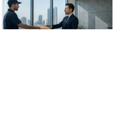
מסירה משפטית לעסקים: איך מונעים
עיכובים בהליכי גבייה ותביעות
מחלקת הכספים כבר העבירה את כל המסמכים לעורך
הדין, כתב התביעה הוכן והמועד הבא ביומן מתקרב. אלא
שאז מתברר שהמסמך לא הגיע לנמען, הכתובת אינה
מעודכנת או שאישור המסירה אינו כולל את הפרטים
הדרושים.
לקריאת המאמר »