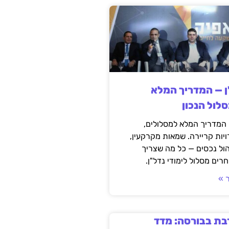
ן — המדריך המלא
לול הנכון
 המדריך המלא למסלולים,
יות קריירה. שמאות מקרקעין,
יהול נכסים — כל מה שצריך
רים מסלול לימודי נדל"ן.
 »
בת בבורסה: מדד