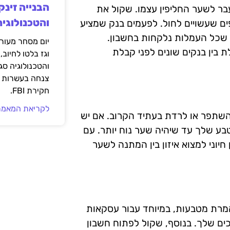
הבנייה זינק
בר לשער החליפין עצמו. שקול את
והטכנולוגיה
ים שעשויים לחול. לפעמים בנק שמציע
ע שכל העמלות נלקחות בחשבון.
יום מסחר מעורב
בין בנקים שונים לפני קבלת
וגז בלטו לחיוב,
והטכנולוגיה סג
צנחה בעשרות אח
חקירת FBI.
לקריאת המאמר
השתפר או לרדת בעתיד הקרוב. אם יש
ע שלך עד שיהיה שער נוח יותר. עם
 חיוני למצוא איזון בין המתנה לשער
המרת מטבעות, במיוחד עבור עסקאות
ים שלך. בנוסף, שקול לפתוח חשבון