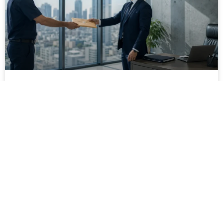
מסירה משפטית לעסקים: איך מונעים
עיכובים בהליכי גבייה ותביעות
מחלקת הכספים כבר העבירה את כל המסמכים לעורך
הדין, כתב התביעה הוכן והמועד הבא ביומן מתקרב. אלא
שאז מתברר שהמסמך לא הגיע לנמען, הכתובת אינה
מעודכנת או שאישור המסירה אינו כולל את הפרטים
הדרושים.
לקריאת המאמר »