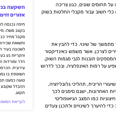
ל תחומים שונים, כגון צריכה
ה כלי חשוב עבור מקבלי החלטות בשוק
אזורים זזים
בקצב משלו. מי
מקבל מחיר כני
ותשואת שכירות
 מתמשך של שינוי. כדי להבין את
לשכונה בעיר הז
רים לצרכן, אשר משמש כאינדיקטור
והקריות נע בע
 המספקים תובנות לגבי מגמות השוק.
הדר ומורדות ה
פיע על רמות האינפלציה, ובכך לדרוש
עירונית. הכרמל
השוטפת בו נמוכ
טועה כמעט תמי
עורי הריבית, תהליכי גלובליזציה,
ההבדל שקובע א
ות האחרונות, ישנם סימנים לכך
תקוע.
צוניות כמו המצב הגיאופוליטי
לקריאת המאמר
די להיערך לשינויים ולתכנן צעדים