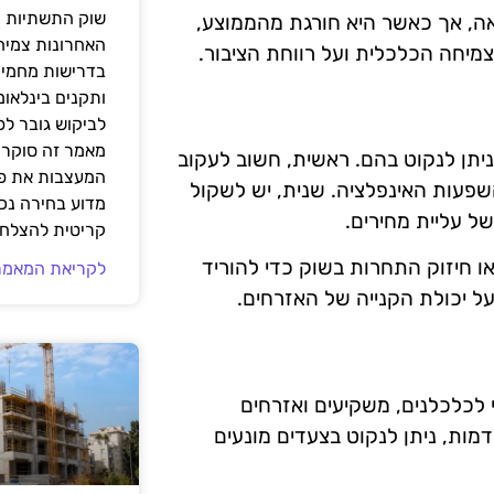
שוק התשתיות ה
אה, אך כאשר היא חורגת מהממוצע,
האחרונות צמיח
יחה הכלכלית ועל רווחת הציבור.
בדרישות מחמירו
ותקנים בינלאומ
לביקוש גובר ל
מאמר זה סוקר 
יתן לנקוט בהם. ראשית, חשוב לעקוב
המעצבות את פנ
שפעות האינפלציה. שנית, יש לשקול
מדוע בחירה נכ
ל עליית מחירים.
קריטית להצלחת
 חיזוק התחרות בשוק כדי להוריד
לקריאת המאמר
 על יכולת הקנייה של האזרחים.
 לכלכלנים, משקיעים ואזרחים
דמות, ניתן לנקוט בצעדים מונעים