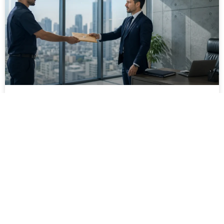
מסירה משפטית לעסקים: איך מונעים
עיכובים בהליכי גבייה ותביעות
מחלקת הכספים כבר העבירה את כל המסמכים לעורך
הדין, כתב התביעה הוכן והמועד הבא ביומן מתקרב. אלא
שאז מתברר שהמסמך לא הגיע לנמען, הכתובת אינה
מעודכנת או שאישור המסירה אינו כולל את הפרטים
הדרושים.
לקריאת המאמר »