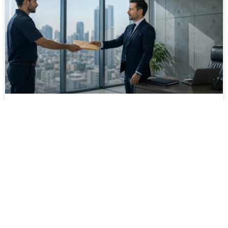
מסירה משפטית לעסקים: איך מונעים
עיכובים בהליכי גבייה ותביעות
מחלקת הכספים כבר העבירה את כל המסמכים לעורך
הדין, כתב התביעה הוכן והמועד הבא ביומן מתקרב. אלא
שאז מתברר שהמסמך לא הגיע לנמען, הכתובת אינה
מעודכנת או שאישור המסירה אינו כולל את הפרטים
הדרושים.
לקריאת המאמר »