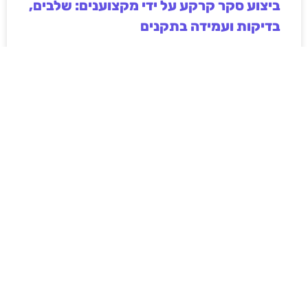
ביצוע סקר קרקע על ידי מקצוענים: שלבים,
בדיקות ועמידה בתקנים
ביצוע סקר קרקע על ידי מקצוענים הוא שלב חיוני בכל
פרויקט בנייה, תשתיות או פיתוח חקלאי. המאמר מפרט
את השלבים המרכזיים בסקר, סוגי הבדיקות המקובלות,
חשיבות עמידה בתקנים ישראליים והשלכות של תכנון ללא
נתוני קרקע אמינים. בנוסף מוסבר כיצד בחירה בגורם
מקצועי מנוסה תורמת לצמצום סיכונים הנדסיים,
סביבתיים וכלכליים, וליצירת תשתית יציבה ובטוחה לטווח
ארוך.
לקריאת המאמר »