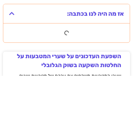
אז מה היה לנו בכתבה:
השפעת העדכונים על שערי המטבעות על
החלטות השקעה בשוק הגלובלי
שערי המטבעות משקפים את ערכם של מטבעות שונים
ביחס זה לזה. השערים הללו משתנים באופן תדיר, בהתאם
למגוון גורמים כלכליים, פוליטיים ואחרים. עדכונים על
שערי המטבעות יכולים לנבוע משינויים במדיניות
מוניטרית, נתוני תעסוקה, או אירועים גיאופוליטיים. הבנה
מעמיקה של השפעות השערים יכולה לסייע למשקיעים
לקבל החלטות מושכלות יותר בשוק הגלובלי.
לקריאת המאמר »