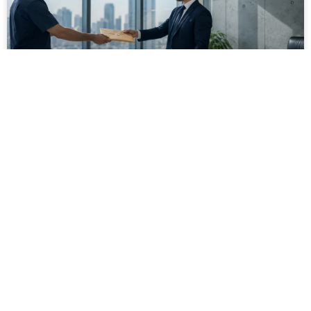
מסירה משפטית לעסקים: איך מונעים
עיכובים בהליכי גבייה ותביעות
מחלקת הכספים כבר העבירה את כל המסמכים לעורך
הדין, כתב התביעה הוכן והמועד הבא ביומן מתקרב. אלא
שאז מתברר שהמסמך לא הגיע לנמען, הכתובת אינה
מעודכנת או שאישור המסירה אינו כולל את הפרטים
הדרושים.
לקריאת המאמר »