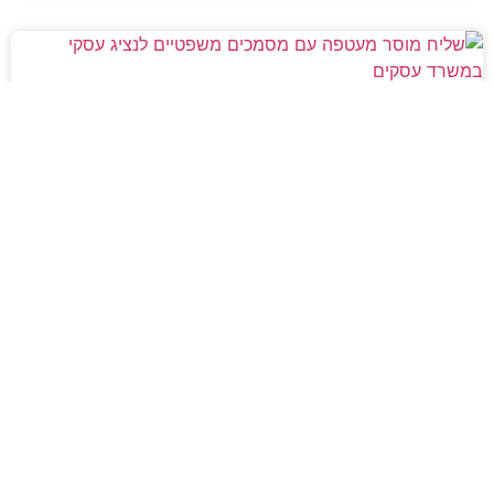
מסירה משפטית לעסקים: איך מונעים
עיכובים בהליכי גבייה ותביעות
מחלקת הכספים כבר העבירה את כל המסמכים לעורך
הדין, כתב התביעה הוכן והמועד הבא ביומן מתקרב. אלא
שאז מתברר שהמסמך לא הגיע לנמען, הכתובת אינה