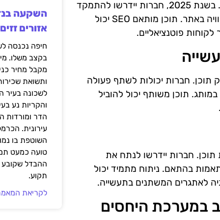
אופטימיזציה לתוכן עבור מנועי חיפוש תמשיך להיות קריטית. בשנת 2025, חברות יידרשו להתמקד
במילות מפתח מתאימות, בניית קישורים איכותיים ושיפור החוויה באתר. תוכן מותאם SEO יכול
אזורים זזים
לקוחות פוטנציאליים.
בקצב משלו. מי
מקבל מחיר כני
וק תוכן. חברות יכולות לשתף פעולה
ותשואת שכירות
מותג. תוכן משותף יכול להוביל
לשכונה בעיר הז
והקריות נע בע
הדר ומורדות ה
עירונית. הכרמל
השוטפת בו נמוכ
טועה כמעט תמי
 תוכן. חברות יידרשו לנתח את
ההבדל שקובע א
תאמות בהתאם. ניתוח מתמיד יכול
תקוע.
יה לאתגרים המשתנים בתעשייה.
לקריאת המאמר