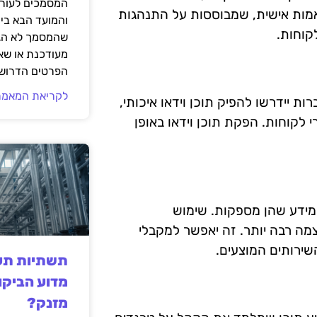
המסמכים לעורך
אמות אישית, שמבוססות על התנהגות
והמועד הבא בי
קוחות.
שהמסמך לא הגי
מעודכנת או שאי
הפרטים הדרושי
לקריאת המאמר
שיך להיות כלי מרכזי בשיווק תוכן. בשנת 2025, חברות יידרשו להפיק תוכן וידאו איכותי,
י לקוחות. הפקת תוכן וידאו באופן
מידע שהן מספקות. שימוש
צמה רבה יותר. זה יאפשר למקבלי
ירותים המוצעים.
תשתיות תעש
מדוע הביקו
מזנק?