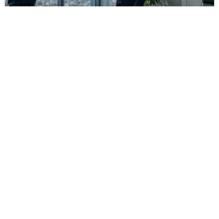
מסירה משפטית לעסקים: איך מונעים
עיכובים בהליכי גבייה ותביעות
מחלקת הכספים כבר העבירה את כל המסמכים לעורך
הדין, כתב התביעה הוכן והמועד הבא ביומן מתקרב. אלא
שאז מתברר שהמסמך לא הגיע לנמען, הכתובת אינה
מעודכנת או שאישור המסירה אינו כולל את הפרטים
הדרושים.
לקריאת המאמר »