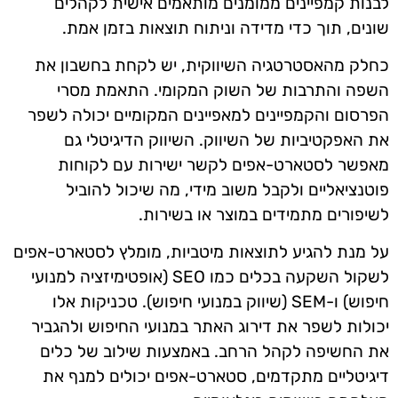
לבנות קמפיינים ממומנים מותאמים אישית לקהלים
שונים, תוך כדי מדידה וניתוח תוצאות בזמן אמת.
כחלק מהאסטרטגיה השיווקית, יש לקחת בחשבון את
השפה והתרבות של השוק המקומי. התאמת מסרי
הפרסום והקמפיינים למאפיינים המקומיים יכולה לשפר
את האפקטיביות של השיווק. השיווק הדיגיטלי גם
מאפשר לסטארט-אפים לקשר ישירות עם לקוחות
פוטנציאליים ולקבל משוב מידי, מה שיכול להוביל
לשיפורים מתמידים במוצר או בשירות.
על מנת להגיע לתוצאות מיטביות, מומלץ לסטארט-אפים
לשקול השקעה בכלים כמו SEO (אופטימיזציה למנועי
חיפוש) ו-SEM (שיווק במנועי חיפוש). טכניקות אלו
יכולות לשפר את דירוג האתר במנועי החיפוש ולהגביר
את החשיפה לקהל הרחב. באמצעות שילוב של כלים
דיגיטליים מתקדמים, סטארט-אפים יכולים למנף את