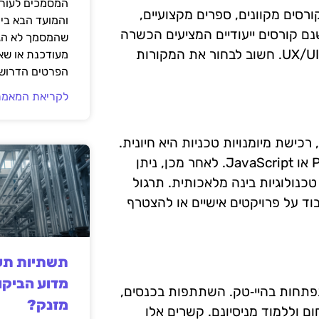
המסמכים לעורך
ורסים מקוונים, ספרים מקצועיים,
והמועד הבא בי
שנם קורסים ייעודיים המציעים הכשרה
שהמסמך לא הגי
מעשית בתחומים כמו פיתוח תוכנה, ניהול פרויקטים, ועיצוב UX/UI. חשוב לבחור את המקורות
מעודכנת או שאי
הפרטים הדרושי
לקריאת המאמר
רכישת מיומנויות טכניות היא חיונית.
יש להתחיל ביסודות, כגון שפות תכנות בסיסיות כמו Python או JavaScript. לאחר מכן, ניתן
כנולוגיות בינה מלאכותית. תרגול
ד על פרויקטים אישיים או להצטרף
תשתיות תעש
מדוע הביקו
פתחות בהיי‑טק. השתתפות בכנסים,
מזנק?
חום וללמוד מניסיונם. קשרים אלו