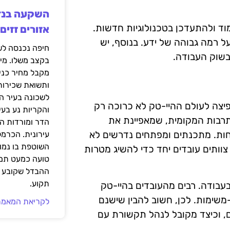
ד ולהתעדכן בטכנולוגיות חדשות.
אזורים זזים
ל רמה גבוהה של ידע. בנוסף, יש
 בשוק העבודה.
בקצב משלו. מי
מקבל מחיר כני
ותשואת שכירות
לשכונה בעיר הז
פיצה לעולם ההיי-טק לא כרוכה רק
והקריות נע בע
רבות המקומית, שמאפיינת את
הדר ומורדות ה
חות. מתכנתים ומפתחים נדרשים לא
עירונית. הכרמל
השוטפת בו נמוכ
וותים עובדים יחד כדי להשיג מטרות
טועה כמעט תמי
ההבדל שקובע א
תקוע.
עבודה. רבים מהעובדים בהיי-טק
משימות. לכן, חשוב להבין שישנם
לקריאת המאמר
, וכיצד מקובל לנהל תקשורת עם