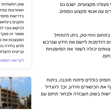
 פעולה מקצועיים. ישנם גם
שוק התשתיות ה
האחרונות צמיח
בדרישות מחמירו
ותקנים בינלאומ
לביקוש גובר ל
מאמר זה סוקר 
בתחום ההיי‑טק. ניתן להתחיל
המעצבות את פנ
קים הזדמנות ליישם את הידע שנרכש
מדוע בחירה נכ
וותים יכולה לשפר את המיומנויות
קריטית להצלחת
חום.
לקריאת המאמר
מים כוללים פיתוח תוכנה, ניתוח
 את הכישורים והידע, וכך להגדיל
ישות בשוק העבודה ולבחור תחום עם