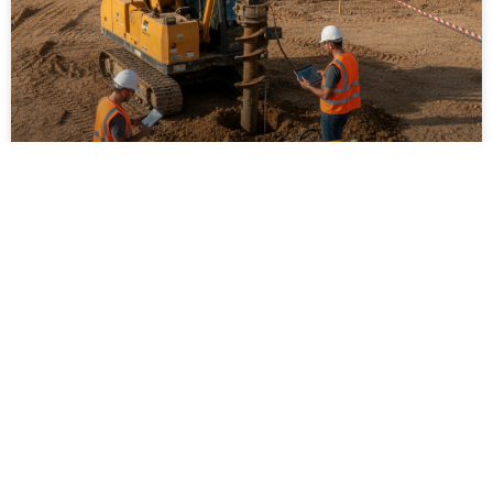
ביצוע סקר קרקע על ידי מקצוענים: שלבים,
בדיקות ועמידה בתקנים
ביצוע סקר קרקע על ידי מקצוענים הוא שלב חיוני בכל
פרויקט בנייה, תשתיות או פיתוח חקלאי. המאמר מפרט
את השלבים המרכזיים בסקר, סוגי הבדיקות המקובלות,
חשיבות עמידה בתקנים ישראליים והשלכות של תכנון ללא
נתוני קרקע אמינים. בנוסף מוסבר כיצד בחירה בגורם
מקצועי מנוסה תורמת לצמצום סיכונים הנדסיים,
סביבתיים וכלכליים, וליצירת תשתית יציבה ובטוחה לטווח
ארוך.