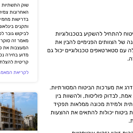
שוק התשתיות ה
האחרונות צמיח
בדרישות מחמירו
ותקנים בינלאומ
InsurT, מומלץ לחברות ביטוח להתחיל להשקיע בטכנולוגיות
לביקוש גובר ל
מאמר זה סוקר 
 של הצוותים הפנימיים להבין את
המעצבות את פנ
 עם סטארטאפים טכנולוגיים יכול גם
מדוע בחירה נכ
ה.
קריטית להצלחת
לקריאת המאמר
 יכולים לשדרג את מערכות הביטוח המסורתיות.
מת, לבדוק פוליסות, ולהשוות בין
ותית ולמידת מכונה ממלאות תפקיד
ת ביטוח יכולות להתאים את ההצעות
.