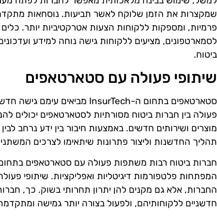
למשל, שימוש בבינה מלאכותית מאפשר לחברות לפתח מערכות
שמקצרות את הזמן שלוקח לאשר תביעות. נוסחאות מתקדמו
פרמיות, ומספקות ללקוחות הצעות אטרקטיביות יותר. כלים די
לסמארטפונים, מציעים ללקוחות גישה נוחה למידע ועדכונים, 
ביטוח.
שיתופי פעולה עם סטארטאפים
סטארטאפים בתחום ה-InsurTech מביא
פעולה בין חברות ביטוח מסורתיות לסטארטאפים יכולים להנ
מוצרים ושירותים חדשים. באמצעות חיבור בין ידע נרחב לבין
תהליך החדשנות וליצור פתרונות שיתאימו לצרכים המשתני
חברות ביטוח רבות משתפות פעולה עם סטארטאפים בתחום ט
המפתחות פלטפורמות דיגיטליות ואפליקציות. שיתופי פעו
החברות, אלא גם מקנים להן יתרון תחרותי בשוק. כך, חברות
חדשניים ללקוחותיהם, ולפעול בצורה יותר גמישה ומתקדמת