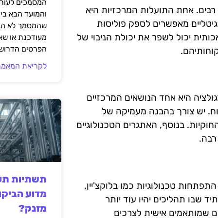
המסמכים לעורך
 רבים. אחת התועלות המרכזיות היא
והמועד הבא בי
יטליים מאפשרים לספק פוליסות
שהמסמך לא הגי
ותית יכול לשפר את יכולת הניבוי של
מעודכנת או שאי
הפרטים הדרושי
קוחותיהם.
לקריאת המאמר
גולציה היא אחד הנושאים המרכזיים
ח. יש צורך בהבנה מעמיקה של
וקיות. בנוסף, האתגרים הטכנולוגיים
רבה.
תשתיות תעש
 מתמדת. עם התפתחות טכנולוגיות כמו בלוקצ'יין,
מדוע הביקו
Internet ), ניתן לצפות לעתיד שבו תהליכים יהיו עוד יותר
מזנק?
שים שמותאמים אישית לצרכים