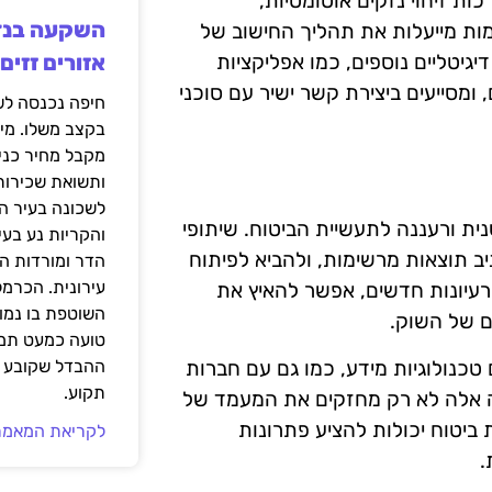
 זיהוי נזקים אוטומטיות,
ת מייעלות את תהליך החישוב של
גיטליים נוספים, כמו אפליקציות
אזורים זזים
ומסייעים ביצירת קשר ישיר עם סוכני
בקצב משלו. מי
מקבל מחיר כני
ותשואת שכירות
לשכונה בעיר הז
ים עימם גישה חדשנית ורעננה לתעשיית הביטוח. שיתופי
והקריות נע בע
יב תוצאות מרשימות, ולהביא לפיתוח
הדר ומורדות ה
עירונית. הכרמל
 רעיונות חדשים, אפשר להאיץ את
השוטפת בו נמוכ
ם של השוק.
טועה כמעט תמי
כנולוגיות מידע, כמו גם עם חברות
ההבדל שקובע א
תקוע.
לה אלה לא רק מחזקים את המעמד של
 ביטוח יכולות להציע פתרונות
לקריאת המאמר
.