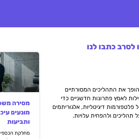
לסרב כתבו לנו
וח, והופך את התהליכים המסורתיים
ילות לאמץ פתרונות חדשניים כדי
מסירה משפט
שירותים והחוויות של הלקוחות. InsurTech כולל פלטפורמות דיגיטליות, אלגוריתמים
מונעים עיכו
 תהליכים ולהפחית עלויות.
ותביעות
מחלקת הכספים