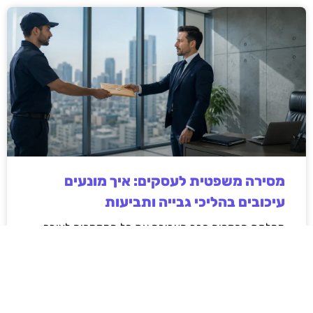
מסירה משפטית לעסקים: איך מונעים
עיכובים בהליכי גבייה ותביעות
מחלקת הכספים כבר העבירה את כל המסמכים לעורך
הדין, כתב התביעה הוכן והמועד הבא ביומן מתקרב. אלא
שאז מתברר שהמסמך לא הגיע לנמען, הכתובת אינה
מעודכנת או שאישור המסירה אינו כולל את הפרטים
הדרושים.