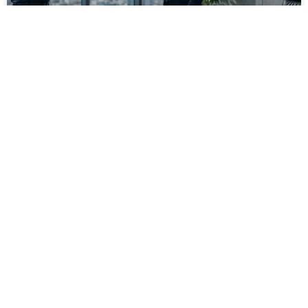
מסירה משפטית לעסקים: איך מונעים
עיכובים בהליכי גבייה ותביעות
מחלקת הכספים כבר העבירה את כל המסמכים לעורך
הדין, כתב התביעה הוכן והמועד הבא ביומן מתקרב. אלא
שאז מתברר שהמסמך לא הגיע לנמען, הכתובת אינה
מעודכנת או שאישור המסירה אינו כולל את הפרטים
הדרושים.
לקריאת המאמר »