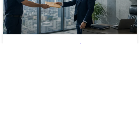
מסירה משפטית לעסקים: איך מונעים
עיכובים בהליכי גבייה ותביעות
מחלקת הכספים כבר העבירה את כל המסמכים לעורך
הדין, כתב התביעה הוכן והמועד הבא ביומן מתקרב. אלא
שאז מתברר שהמסמך לא הגיע לנמען, הכתובת אינה
מעודכנת או שאישור המסירה אינו כולל את הפרטים
הדרושים.
לקריאת המאמר »