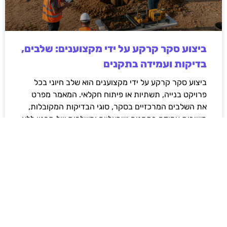
ביצוע סקר קרקע על ידי מקצוענים: שלבים,
בדיקות ועמידה בתקנים
ביצוע סקר קרקע על ידי מקצוענים הוא שלב חיוני בכל
פרויקט בנייה, תשתיות או פיתוח חקלאי. המאמר מפרט
את השלבים המרכזיים בסקר, סוגי הבדיקות המקובלות,
חשיבות עמידה בתקנים ישראליים והשלכות של תכנון ללא
נתוני קרקע אמינים. בנוסף מוסבר כיצד בחירה בגורם
מקצועי מנוסה תורמת לצמצום סיכונים הנדסיים,
סביבתיים וכלכליים, וליצירת תשתית יציבה ובטוחה לטווח
ארוך.
לקריאת המאמר »